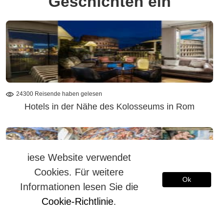
Geschichten ein
24300 Reisende haben gelesen
Hotels in der Nähe des Kolosseums in Rom
iese Website verwendet
Cookies. Für weitere
Ok
Informationen lesen Sie die
Cookie-Richtlinie
.
932235 Reisende haben gelesen
Sixtinischen Kapelle