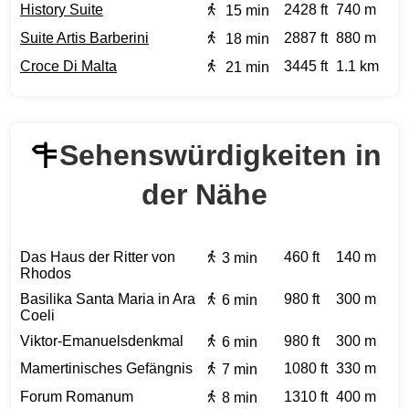
History Suite
2428 ft
740 m
15 min
Suite Artis Barberini
2887 ft
880 m
18 min
Croce Di Malta
3445 ft
1.1 km
21 min
Sehenswürdigkeiten in
der Nähe
Das Haus der Ritter von
460 ft
140 m
3 min
Rhodos
Basilika Santa Maria in Ara
980 ft
300 m
6 min
Coeli
Viktor-Emanuelsdenkmal
980 ft
300 m
6 min
Mamertinisches Gefängnis
1080 ft
330 m
7 min
Forum Romanum
1310 ft
400 m
8 min