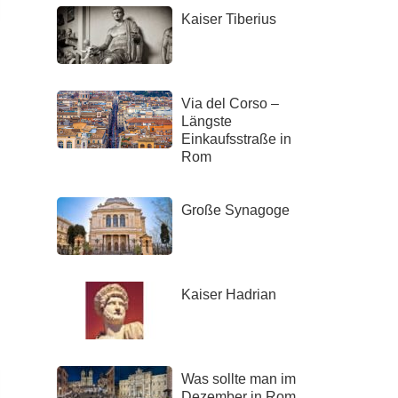
Kaiser Tiberius
Via del Corso –
Längste
Einkaufsstraße in
Rom
Große Synagoge
Kaiser Hadrian
Was sollte man im
Dezember in Rom