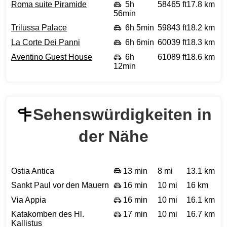
Roma suite Piramide
5h
58465 ft
17.8 km
56min
Trilussa Palace
6h 5min
59843 ft
18.2 km
La Corte Dei Panni
6h 6min
60039 ft
18.3 km
Aventino Guest House
6h
61089 ft
18.6 km
12min
Sehenswürdigkeiten in
der Nähe
Ostia Antica
13 min
8 mi
13.1 km
Sankt Paul vor den Mauern
16 min
10 mi
16 km
Via Appia
16 min
10 mi
16.1 km
Katakomben des Hl.
17 min
10 mi
16.7 km
Kallistus